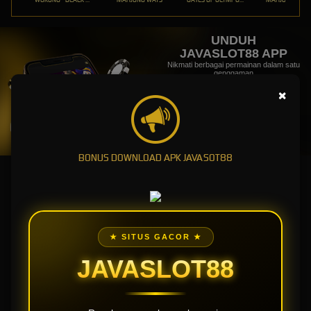
UNDUH
JAVASLOT88 APP
Nikmati berbagai permainan dalam satu
genggaman
×
UNDUH
PANDUAN INSTALASI
BONUS DOWNLOAD APK JAVASOT88
JAVASLOT88: Link Resmi Situs Slot Gacor Maxwin Hari Ini
Slot88 Java Jackpot Terbesar
JAVASLOT88: Link Situs Slot
★ SITUS GACOR ★
Gacor Jackpot Hari Ini Slot88
JAVASLOT88
Java Maxwin Terbesar