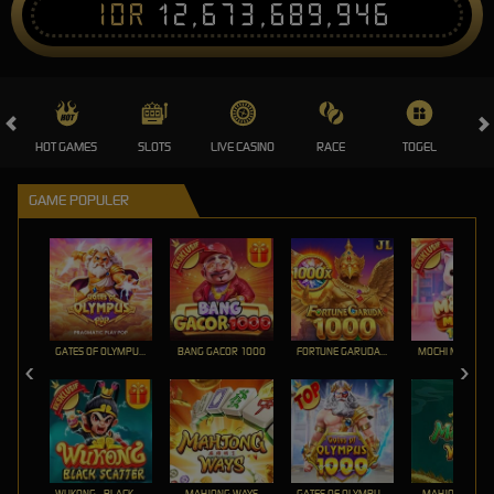
IDR
12,673,689,946
HOT GAMES
SLOTS
LIVE CASINO
RACE
TOGEL
OL
GAME POPULER
GATES OF OLYMPUS POP
BANG GACOR 1000
FORTUNE GARUDA 1000
MOCHI MANIA 1
WUKONG - BLACK SCATTER
MAHJONG WAYS
GATES OF OLYMPUS 1000
MAHJONG WAYS