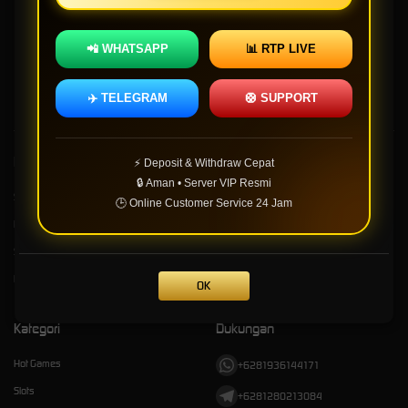
pemain slot online Indonesia. Situs Javaslot88 dirancang khusus bagi pemain yang ingin
selalu mendapatkan informasi akurat dan cepat tentang permainan slot dan toto gratis
spins. Hadirkan panduan lengkap cara main situs
toto slot
gacor 4D dan togel online 2026
📲 WHATSAPP
📊 RTP LIVE
dengan akses cepat, informasi akurat, dan sistem modern. Agen toto Macau 4D Javaslot88
pilihan terbaik 2026, menawarkan berbagai permainan populer dengan sistem stabil.
✈️ TELEGRAM
🛟 SUPPORT
Kebijaksanaan
Platform
⚡️ Deposit & Withdraw Cepat
🔒 Aman • Server VIP Resmi
Situs Judi Slot Online
Promosi
🕒 Online Customer Service 24 Jam
Responsible Gambling
Loyalty
Syarat dan Ketentuan
Referral
Pusat Bantuan
OK
Kategori
Dukungan
Hot Games
+6281936144171
Slots
+6281280213084