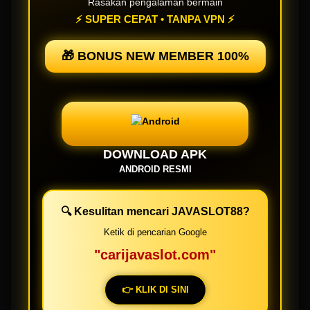
Rasakan pengalaman bermain
JAVASLOT88
adalah situs slot gacor 2026 pilihan bermain judi slot88, kini slot88 online
⚡️ SUPER CEPAT • TANPA VPN ⚡️
bisa diakses secara gampang melalui situs slot gacor tergacor bernama JAVASLOT88. Link
slot online gacor merupakan alternatif terpenting untuk bisa bermain judi online slot88.
Kelengkapan dari situs slot gacor online terbaik hari ini dengan peringkat nomor 1 yang
🎁 BONUS NEW MEMBER 100%
perlu diketahui oleh semua orang. Selain itu, JAVASLOT88 juga secara resmi sudah menjadi
bagian dari agen daftar slot online resmi melengkapi semua jenis vendor judi slot aktif
seperti Pragmatic, PG Soft, Slot88, Hacksaw dan masih banyak lagi. Agen daftar slot online
terbaik diciptakan dengan promo bocoran slot gampang bocor via rtp live menghasilkan
jackpot sensational hingga maxwin.
Slot88 adalah faktor penting dalam perjudian mesin
slot
yang sudah berkembang menjadi
DOWNLOAD APK
slot gacor. Ada banyak metode deposit yang Javaslot88 tawarkan mulai dari Crypto, Bank,
ANDROID RESMI
Dompet Digital sampai Pulsa. Semua metode deposito yang ada ini bebas dari biaya
admin. Oleh karena keuntungan yang diberikan oleh Slot88, maka JAVASLOT88
mendaftarkan diri sebagai link login SLOT88 dan menjadi situs slot gacor terbaik hari ini
🔍 Kesulitan mencari JAVASLOT88?
2026 resmi. Sekarang waktu paling tepat untuk Kalian semua yang memiliki uang receh
agar bisa bergabung menjadi keluarga besar situs slot online dan slot88. Jangan lupa selalu
Ketik di pencarian Google
minta RTP live slot kepada pihak admin JAVASLOT88 supaya tidak mengalami kesulitan
"carijavaslot.com"
untuk menang jackpot maxwin.
Javaslot88 sebagai mitra link situs togel toto gratis spins terpercaya paling murah yang
dilengkapi jaringan toto slot 4d. Link alternatif situs slot gacor malam ini dan toto togel 4D
👉 KLIK DI SINI
resmi yang selalu aktif dan aman digunakan! Rekomendasi kemenangan nyata bagi