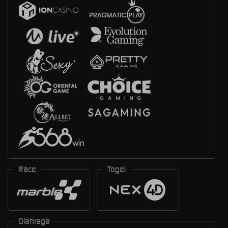
Race
Togel
Olahraga