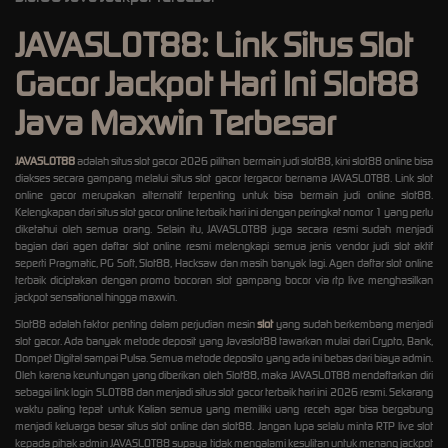
JAVASLOT88: Link Situs Slot
Gacor Jackpot Hari Ini Slot88
Java Maxwin Terbesar
JAVASLOT88
adalah situs slot gacor 2026 pilihan bermain judi slot88, kini slot88 online bisa
diakses secara gampang melalui situs slot gacor tergacor bernama JAVASLOT88. Link slot
online gacor merupakan alternatif terpenting untuk bisa bermain judi online slot88.
Kelengkapan dari situs slot gacor online terbaik hari ini dengan peringkat nomor 1 yang perlu
diketahui oleh semua orang. Selain itu, JAVASLOT88 juga secara resmi sudah menjadi
bagian dari agen daftar slot online resmi melengkapi semua jenis vendor judi slot aktif
seperti Pragmatic, PG Soft, Slot88, Hacksaw dan masih banyak lagi. Agen daftar slot online
terbaik diciptakan dengan promo bocoran slot gampang bocor via rtp live menghasilkan
jackpot sensational hingga maxwin.
Slot88 adalah faktor penting dalam perjudian mesin
slot
yang sudah berkembang menjadi
slot gacor. Ada banyak metode deposit yang Javaslot88 tawarkan mulai dari Crypto, Bank,
Dompet Digital sampai Pulsa. Semua metode deposito yang ada ini bebas dari biaya admin.
Oleh karena keuntungan yang diberikan oleh Slot88, maka JAVASLOT88 mendaftarkan diri
sebagai link login SLOT88 dan menjadi situs slot gacor terbaik hari ini 2026 resmi. Sekarang
waktu paling tepat untuk Kalian semua yang memiliki uang receh agar bisa bergabung
menjadi keluarga besar situs slot online dan slot88. Jangan lupa selalu minta RTP live slot
kepada pihak admin JAVASLOT88 supaya tidak mengalami kesulitan untuk menang jackpot