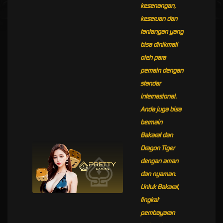
kesenangan,
keseruan dan
tantangan yang
bisa dinikmati
oleh para
pemain dengan
standar
internasional.
Anda juga bisa
bermain
Bakarat dan
Dragon Tiger
dengan aman
dan nyaman.
Untuk Bakarat,
tingkat
pembayaran