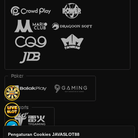
Poker
E-Sports
Pengaturan Cookies JAVASLOT88