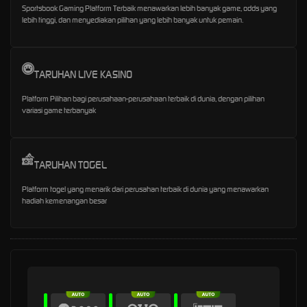
Sportsbook Gaming Platform Terbaik menawarkan lebih banyak game, odds yang
lebih tinggi, dan menyediakan pilihan yang lebih banyak untuk pemain.
TARUHAN LIVE KASINO
Platform Pilihan bagi perusahaan-perusahaan terbaik di dunia, dengan pilihan
variasi game terbanyak
TARUHAN TOGEL
Platform togel yang menarik dari perusahan terbaik di dunia yang menawarkan
hadiah kemenangan besar