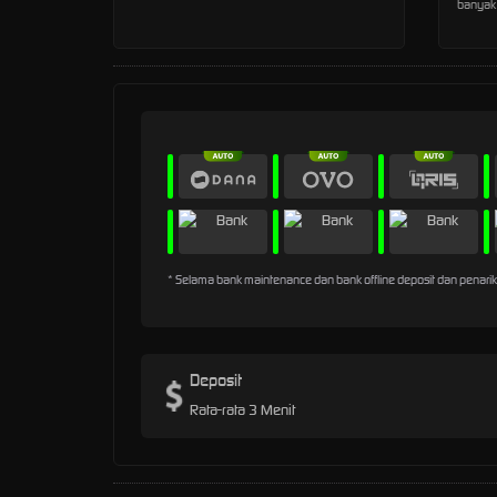
banyak 
* Selama bank maintenance dan bank offline deposit dan penarik
Deposit
Rata-rata 3 Menit