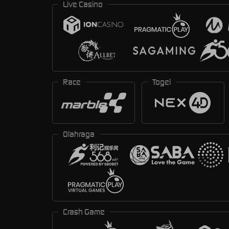
Live Casino
Race
Togel
Olahraga
Crash Game