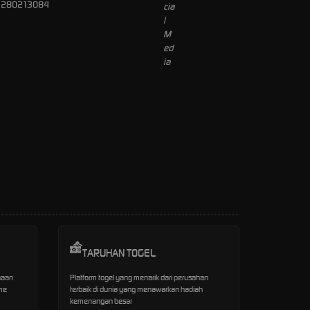
1280213084
TARUHAN TOGEL
haan
Platform togel yang menarik dari perusahan
ame
terbaik di dunia yang menawarkan hadiah
kemenangan besar