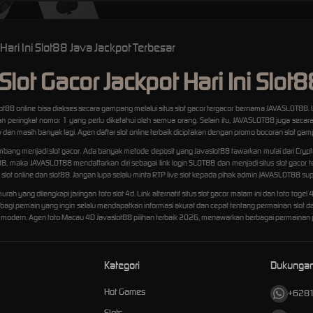
ari Ini Slot88 Java Jackpot Terbesar
Slot Gacor Jackpot Hari Ini Slo
 slot88 online bisa diakses secara gampang melalui situs slot gacor tergacor bernama JAVASLOT88. Li
engan peringkat nomor 1 yang perlu diketahui oleh semua orang. Selain itu, JAVASLOT88 juga seca
saw dan masih banyak lagi. Agen daftar slot online terbaik diciptakan dengan promo bocoran slot ga
ang menjadi slot gacor. Ada banyak metode deposit yang Javaslot88 tawarkan mulai dari Crypto
8, maka JAVASLOT88 mendaftarkan diri sebagai link login SLOT88 dan menjadi situs slot gacor te
 slot online dan slot88. Jangan lupa selalu minta RTP live slot kepada pihak admin JAVASLOT88 
ng murah yang dilengkapi jaringan toto slot 4d. Link alternatif situs slot gacor malam ini dan toto
s bagi pemain yang ingin selalu mendapatkan informasi akurat dan cepat tentang permainan slot da
m modern. Agen toto Macau 4D Javaslot88 pilihan terbaik 2026, menawarkan berbagai permainan p
Kategori
Dukunga
Hot Games
+628
Slots