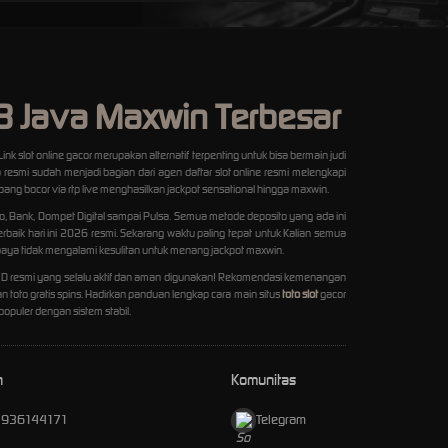
t88 Java Maxwin Terbesar
nk slot online gacor merupakan alternatif terpenting untuk bisa bermain judi
ra resmi sudah menjadi bagian dari agen daftar slot online resmi melengkapi
mpang bocor via rtp live menghasilkan jackpot sensational hingga maxwin.
, Bank, Dompet Digital sampai Pulsa. Semua metode deposito yang ada ini
rbaik hari ini 2026 resmi. Sekarang waktu paling tepat untuk Kalian semua
supaya tidak mengalami kesulitan untuk menang jackpot maxwin.
 togel 4D resmi yang selalu aktif dan aman digunakan! Rekomendasi kemenangan
n toto gratis spins. Hadirkan panduan lengkap cara main situs
toto slot
gacor
opuler dengan sistem stabil.
n
Komunitas
1936144171
Telegram