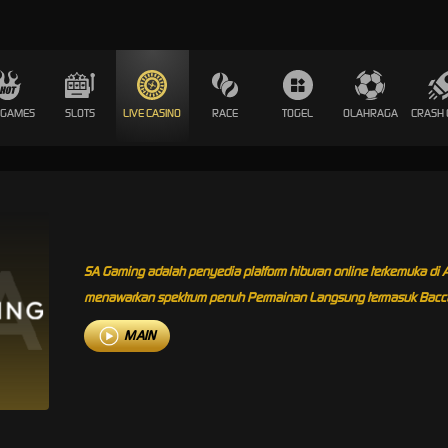
 GAMES
SLOTS
LIVE CASINO
RACE
TOGEL
OLAHRAGA
CRASH
SA Gaming adalah penyedia platform hiburan online terkemuka di A
menawarkan spektrum penuh Permainan Langsung termasuk Baccar
MAIN