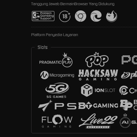
Tanggung Jawab Bermain
Browser Yang Didukung
Platform Penyedia Layanan
Slots