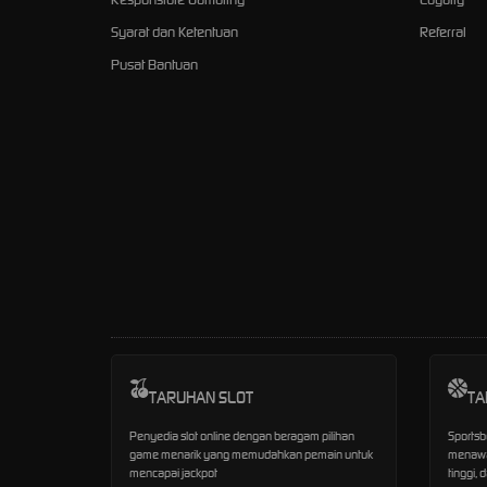
Syarat dan Ketentuan
Referral
Pusat Bantuan
TARUHAN SLOT
TA
Penyedia slot online dengan beragam pilihan
Sportsb
game menarik yang memudahkan pemain untuk
menawar
mencapai jackpot
tinggi,