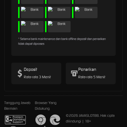
* Selama bank maintenance dan bank offline deposit dan penarikan
tidak dapat diproses
Deposit
Penarikan
Rata-rata 3 Menit
Rata-rata 5 Menit
Tanggung Jawab
Browser Yang
Bermain
Didukung
©2026 JAVASLOT88. Hak cipta
dilindungi | 18+