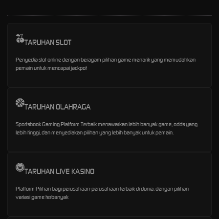
TARUHAN SLOT
Penyedia slot online dengan beragam pilihan game menarik yang memudahkan
pemain untuk mencapai jackpot
TARUHAN OLAHRAGA
Sportsbook Gaming Platform Terbaik menawarkan lebih banyak game, odds yang
lebih tinggi, dan menyediakan pilihan yang lebih banyak untuk pemain.
TARUHAN LIVE KASINO
Platform Pilihan bagi perusahaan-perusahaan terbaik di dunia, dengan pilihan
variasi game terbanyak