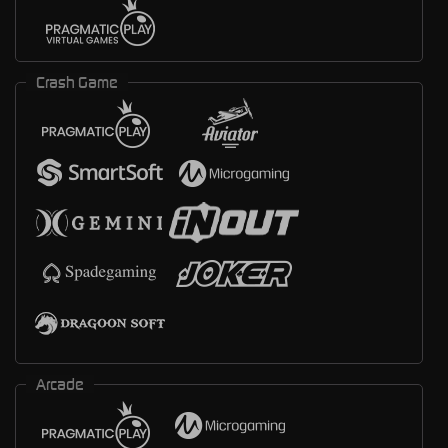
Crash Game
Arcade