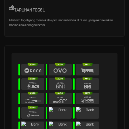
TARUHAN TOGEL
Platform togel yang menarik dari perusahan terbaik di dunia yang menawarkan
hadiah kemenangan besar