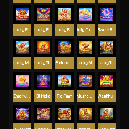
Lucky Panda
Lucky Phoenix
Lucky Bull
Jelly Candy
Sweet Burst
Lucky MonKey
Lucky Tiger
Fortunes of Aztec
Lucky Mouse
Lucky Tiger Gold Ultimate
Emotiwins
DJ Neko
Pig Farm
Mystic Wishes
Wealthy Frog