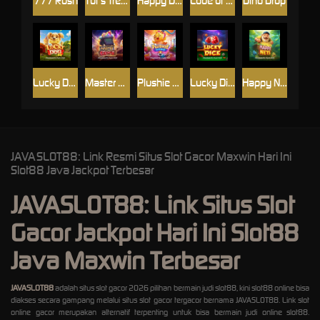
777 Rush
Tut's Treasure Tower
Happy Dragon
Code of Cairo
Dino Drop
Lucky Dog
Master Gems
Plushie Wins
Lucky Dice
Happy Nets
JAVASLOT88: Link Resmi Situs Slot Gacor Maxwin Hari Ini
Slot88 Java Jackpot Terbesar
JAVASLOT88: Link Situs Slot
Gacor Jackpot Hari Ini Slot88
Java Maxwin Terbesar
JAVASLOT88
adalah situs slot gacor 2026 pilihan bermain judi slot88, kini slot88 online bisa
diakses secara gampang melalui situs slot gacor tergacor bernama JAVASLOT88. Link slot
online gacor merupakan alternatif terpenting untuk bisa bermain judi online slot88.